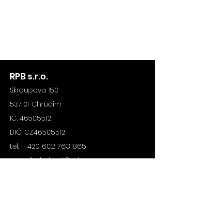
RPB s.r.o.
Škroupova 150
537 01 Chrudim
IČ:
46505512
DIČ: CZ46505512
602 763 865
tel: + 420
e-mail:
obchod@rpb.cz
ODKAZY
Úvod