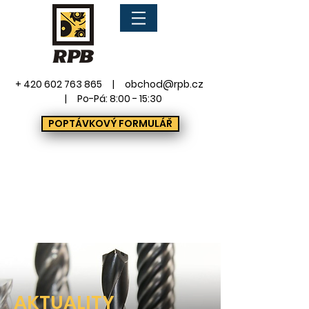
+ 420 602 763 865
| obchod@rpb.cz
| Po-Pá: 8:00 - 15:30
POPTÁVKOVÝ FORMULÁŘ
AKTUALITY