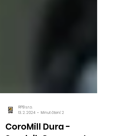
RPB s.r.o.
13. 2. 2024
Minut čtení: 2