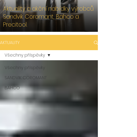
Aktuality a akční nabídky výrobců
Sandvik Coromant, Bahco a
Precitool.
AKTUALITY
Všechny příspěvky
Všechny příspěvky
SANDVIK COROMANT
BAHCO