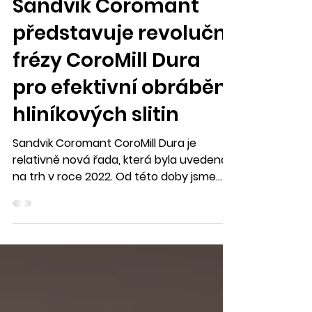
CoroMill Dura -
Sandvik Coromant
představuje revoluční
frézy CoroMill Dura
pro efektivní obrábění
hliníkových slitin
Sandvik Coromant CoroMill Dura je
relativně nová řada, která byla uvedena
na trh v roce 2022. Od této doby jsme
přesvědčeni, že poměr...