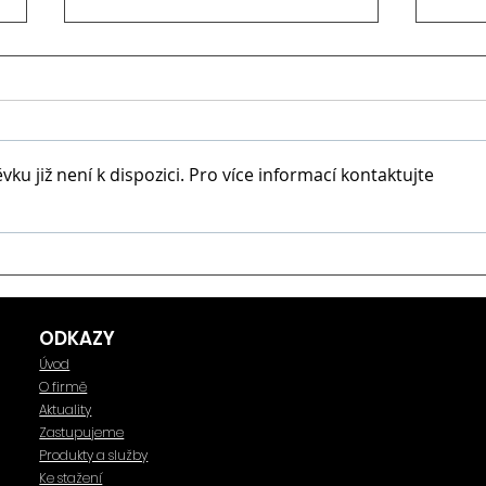
u již není k dispozici. Pro více informací kontaktujte
CoroCut 2 - nové vylepšení
Nové
upichovacích a
fréz
zapichovacích systémů
ODKAZY
Úvod
O firmě
Aktuality
Zastupujeme
Produkty a služby
Ke stažení