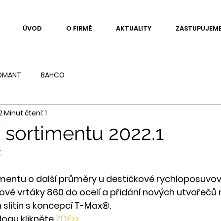
ÚVOD
O FIRMĚ
AKTUALITY
ZASTUPUJEM
OMANT
BAHCO
2
Minut čtení: 1
 sortimentu 2022.1
t
imentu o další průměry u destičkové rychloposuvov
vé vrtáky 860 do ocelí a přidání nových utvařečů 
slitin s koncepcí T-Max®.
ogu klikněte 
ZDE>>