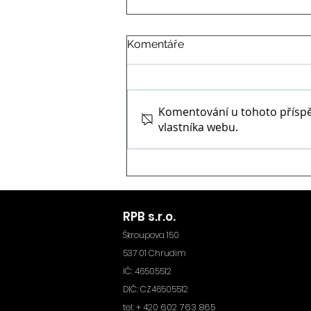
Komentáře
Komentování u tohoto příspěvk
vlastníka webu.
CoroMill Dura - Sandvik
Coromant představuje
revoluční frézy CoroMill
Dura pro efektivní obrábění
hliníkových slitin
RPB s.r.o.
Škroupova 150
537 01 Chrudim
IČ: 46505512
DIČ: CZ46505512
602 763 865
tel: + 420