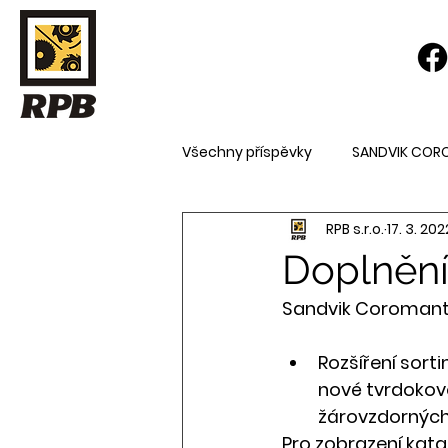
Všechny příspěvky
SANDVIK COR
RPB s.r.o.
17. 3. 202
Doplnění
Sandvik Coroman
Rozšíření sort
nové tvrdokovo
žárovzdorných 
Pro zobrazení katal