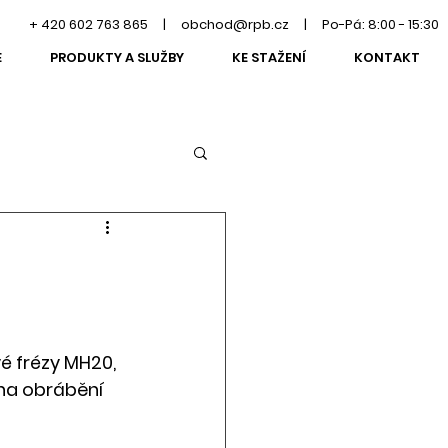
+ 420 602 763 865
| obchod@rpb.cz | Po-Pá: 8:00 - 15:30
E
PRODUKTY A SLUŽBY
KE STAŽENÍ
KONTAKT
é frézy MH20, 
na obrábění 