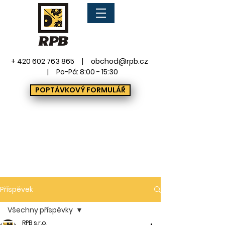
+ 420 602 763 865
| obchod@rpb.cz
| Po-Pá: 8:00 - 15:30
POPTÁVKOVÝ FORMULÁŘ
Příspěvek
Všechny příspěvky
RPB s.r.o.