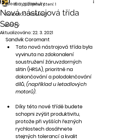
Všechny příspěvky
15. 3. 2021
Minut čtení: 1
Nová nástrojová třída
SANDVIK COROMANT
S205
BAHCO
Aktualizováno:
22. 3. 2021
Sandvik Coromant
Tato nová nástrojová třída byla 
vyvinuta na zdokonalení 
soustružení žáruvzdorných 
slitin (HRSA), prioritně na 
dokončování a polodoknčování 
dílů, 
(například u letadlových 
motorů)
.
Díky této nové třídě budete 
schopni zvýšit produktivitu, 
protože při vyšších řezných 
rychlostech dosáhnete 
stejných tolerancí a kvalit 